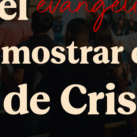
evangel
el
 mostrar 
de Cris