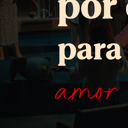
por 
para
amor