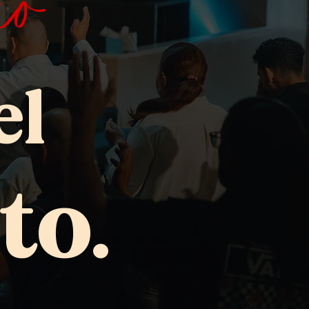
io
el
to.